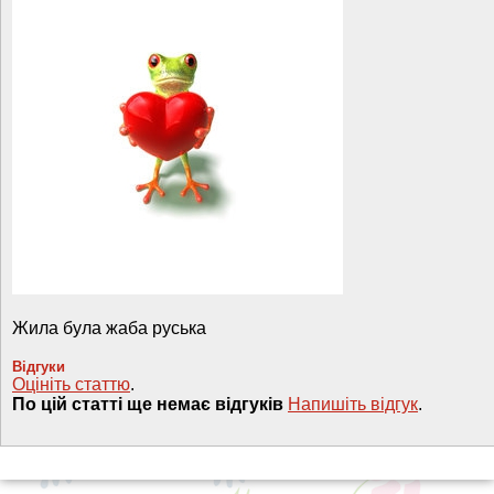
Жила була жаба руська
Вiдгуки
Оцініть статтю
.
По цій статті ще немає відгуків
Напишiть вiдгук
.