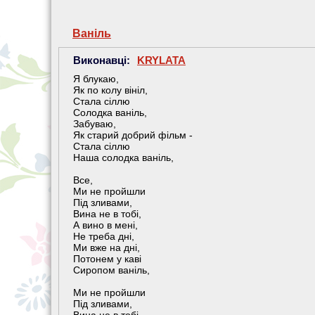
Ваніль
Виконавці:
KRYLATA
Я блукаю,
Як по колу вініл,
Стала сіллю
Солодка ваніль,
Забуваю,
Як старий добрий фільм -
Стала сіллю
Наша солодка ваніль,
Все,
Ми не пройшли
Під зливами,
Вина не в тобі,
А вино в мені,
Не треба дні,
Ми вже на дні,
Потонем у каві
Сиропом ваніль,
Ми не пройшли
Під зливами,