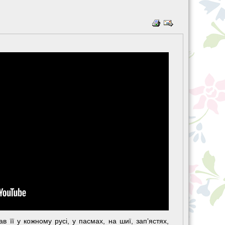
в її у кожному русі, у пасмах, на шиї, запʼястях,