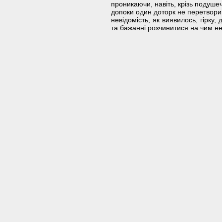
проникаючи, навіть, крізь подушеч
допоки один доторк не перетворив
невідомість, як виявилось, гірку, 
та бажанні розчинитися на чим нев