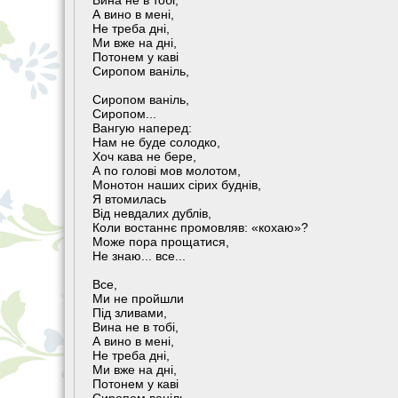
Вина не в тобі,
А вино в мені,
Не треба дні,
Ми вже на дні,
Потонем у каві
Сиропом ваніль,
Сиропом ваніль,
Сиропом...
Вангую наперед:
Нам не буде солодко,
Хоч кава не бере,
А по голові мов молотом,
Монотон наших сірих буднів,
Я втомилась
Від невдалих дублів,
Коли востаннє промовляв: «кохаю»?
Може пора прощатися,
Не знаю... все...
Все,
Ми не пройшли
Під зливами,
Вина не в тобі,
А вино в мені,
Не треба дні,
Ми вже на дні,
Потонем у каві